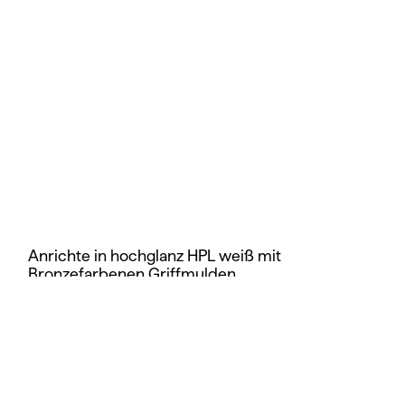
Anrichte in hochglanz HPL weiß mit
Bronzefarbenen Griffmulden
LED Beleuchtung oberhalb des Spiegels